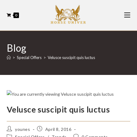
0
Blog
>
Special Offers
>
Velusce suscipit quis luctus
Velusce suscipit quis luctus
younes
April 8, 2016
Special Offers
/
Trends
0 Comments