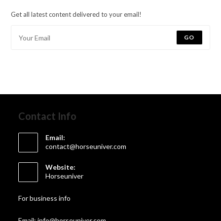
Get all latest content delivered to your email!
GO
Contact Info
Email:
contact@horseuniver.com
Website:
Horseuniver
For business info
Email: info@horseuniver.com