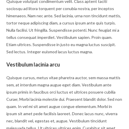
Quisque volutpat condimentum velit. Class aptent taciti
sociosqu ad litora torquent per conubia nostra, per inceptos
himenaeos. Nam nec ante. Sed lacinia, urna non tincidunt mattis,
tortor neque adipiscing diam, a cursus ipsum ante quis turpis.
Nulla facilisi. Ut fringilla. Suspendisse potenti. Nunc feugiat mi a
tellus consequat imperdiet. Vestibulum sapien. Proin quam.
Etiam ultrices. Suspendisse in justo eu magna luctus suscipit.
Sed lectus. Integer euismod lacus luctus magna.
Vestibulum lacinia arcu
Quisque cursus, metus vitae pharetra auctor, sem massa mattis
sem, at interdum magna augue eget diam. Vestibulum ante
ipsum primis in faucibus orci luctus et ultrices posuere cubilia
Curae; Morbi lacinia molestie dui. Praesent blandit dolor. Sed non
quam. In vel mi sit amet augue congue elementum. Morbi in
ipsum sit amet pede facilisis laoreet. Donec lacus nunc, viverra
nec, blandit vel, egestas et, augue. Vestibulum tincidunt
malesuada tellus. Ut ultrices ultrices enim. Curabitur sit amet