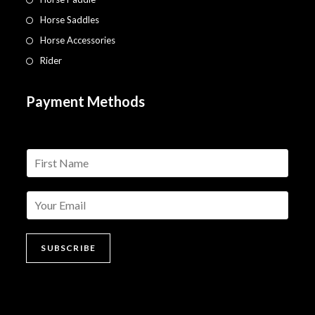
Horse Saddles
Horse Accessories
Rider
Payment Methods
n
a
m
e
*
SUBSCRIBE